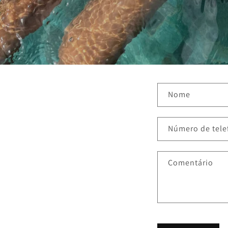
F
Nome
o
r
Número de tele
m
u
Comentário
l
á
r
i