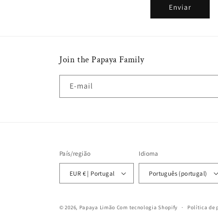
o
Enviar
d
e
c
Join the Papaya Family
o
n
E-mail
t
a
c
t
o
País/região
Idioma
EUR € | Portugal
Português (portugal)
© 2026,
Papaya Limão
Com tecnologia Shopify
Política de