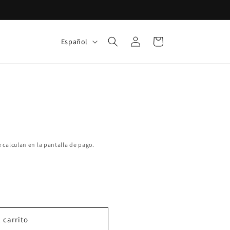
Iniciar
I
Carrito
Español
sesión
d
i
o
m
a
 calculan en la pantalla de pago.
 carrito