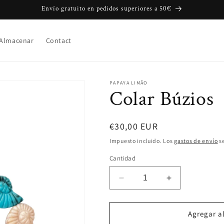
Envío gratuito en pedidos superiores a 50€
Almacenar
Contact
PAPAYA LIMÃO
Colar Búzios
Precio
€30,00 EUR
habitual
Impuesto incluido. Los
gastos de envío
se
Cantidad
Reducir
Aumentar
cantidad
cantidad
para
para
Colar
Colar
Agregar al