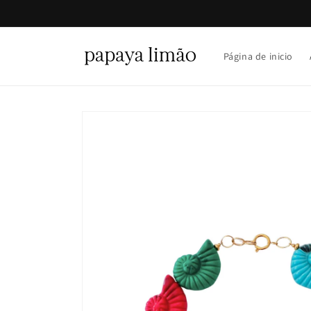
Ir
directamente
al contenido
Página de inicio
Ir
directamente
a la
información
del producto