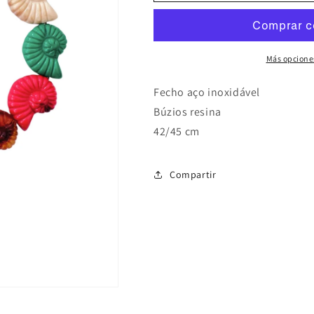
Búzios
Búzios
Más opcione
Fecho aço inoxidável
Búzios resina
42/45 cm
Compartir