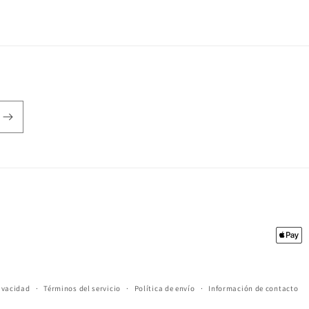
Forma
de
pago
rivacidad
Términos del servicio
Política de envío
Información de contacto