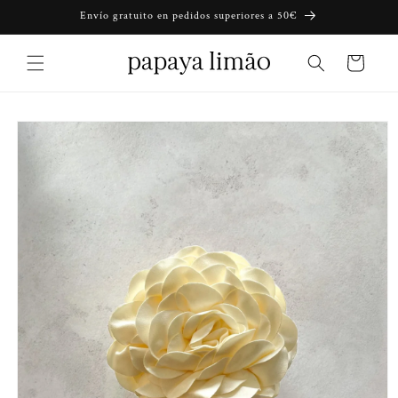
Ir
Envío gratuito en pedidos superiores a 50€
directamente
al contenido
Carrito
Ir
directamente
a la
información
del producto