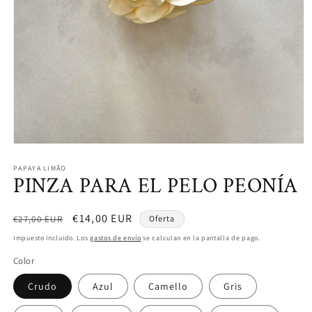
PAPAYA LIMÃO
PINZA PARA EL PELO PEONÍA
Precio
Precio
€14,00 EUR
€27,00 EUR
Oferta
habitual
de
Impuesto incluido. Los
gastos de envío
se calculan en la pantalla de pago.
oferta
Color
Crudo
Azul
Camello
Gris