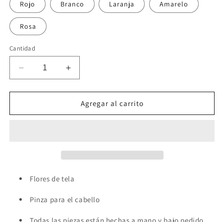
Rojo
Branco
Laranja
Amarelo
Rosa
Cantidad
Reducir
Aumentar
cantidad
cantidad
para
para
PINZA
PINZA
Agregar al carrito
PARA
PARA
EL
EL
PELO
PELO
PEONÍA
PEONÍA
Flores de tela
Pinza para el cabello
Todas las piezas están hechas a mano y bajo pedido.