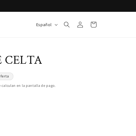
Iniciar
I
Carrito
Español
sesión
d
i
o
E CELTA
m
a
ferta
 calculan en la pantalla de pago.