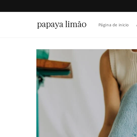
Ir
directamente
al contenido
Página de inicio
Ir
directamente
a la
información
del producto