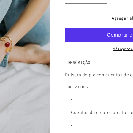
cantidad
cantidad
para
para
PULSERA
PULSERA
Agregar al
PIE
PIE
CELTA
CELTA
Más opcione
DESCRIÇÃO
Pulsera de pie con cuentas de c
DETALHES
Cuentas de colores aleatorio