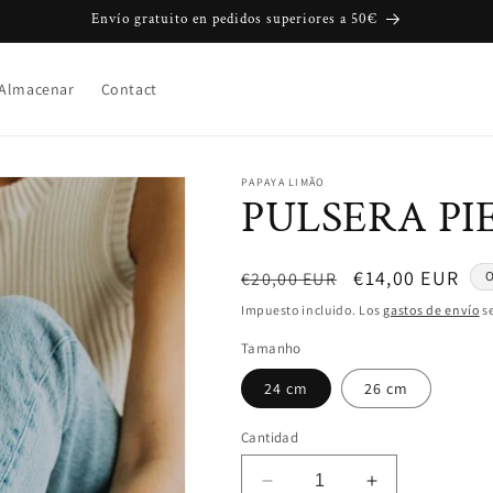
Envío gratuito en pedidos superiores a 50€
Almacenar
Contact
PAPAYA LIMÃO
PULSERA PI
Precio
Precio
€14,00 EUR
€20,00 EUR
O
habitual
de
Impuesto incluido. Los
gastos de envío
se
oferta
Tamanho
24 cm
26 cm
Cantidad
Reducir
Aumentar