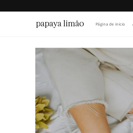
Ir
directamente
al contenido
Página de inicio
Ir
directamente
a la
información
del producto