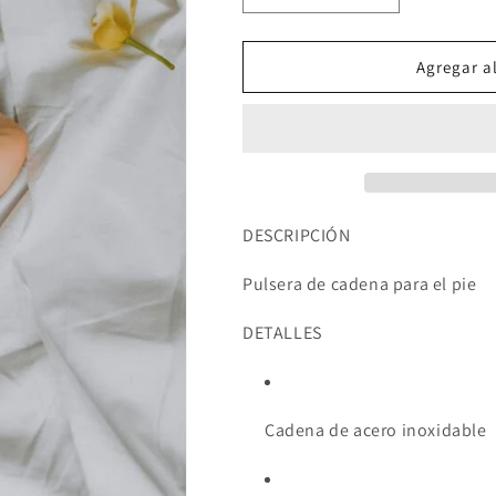
cantidad
cantidad
para
para
PULSERA
PULSERA
Agregar al
PIE
PIE
ZAYA
ZAYA
DESCRIPCIÓN
Pulsera de cadena para el pie
DETALLES
Cadena de acero inoxidable