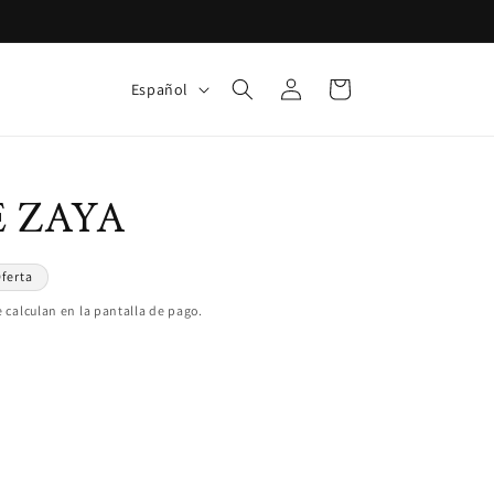
Iniciar
I
Carrito
Español
sesión
d
i
o
E ZAYA
m
a
ferta
 calculan en la pantalla de pago.