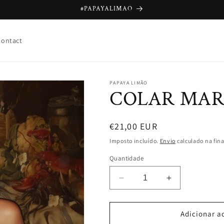
#PAPAYALIMAO
Contact
PAPAYA LIMÃO
COLAR MAR
Preço
€21,00 EUR
normal
Imposto incluído.
Envio
calculado na fin
Quantidade
Diminuir
Aumentar
a
a
quantidade
quantidade
de
de
Adicionar a