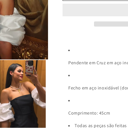
COLAR
COLAR
MARIE
MARIE
Pendente em Cruz em aço in
Fecho em aço inoxidável (do
Comprimento: 45cm
Todas as peças são feita