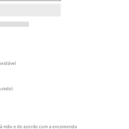
oxidável
urado)
s à mão e de acordo com a encomenda