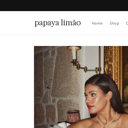
Saltar
para o
conteúdo
Home
Shop
Saltar para
a
informação
do produto