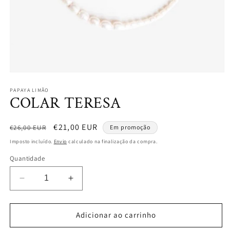
PAPAYA LIMÃO
COLAR TERESA
Preço
Preço
€21,00 EUR
€26,00 EUR
Em promoção
normal
de
Imposto incluído.
Envio
calculado na finalização da compra.
saldo
Quantidade
Diminuir
Aumentar
a
a
quantidade
quantidade
de
de
Adicionar ao carrinho
COLAR
COLAR