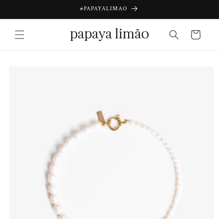
Saltar
#PAPAYALIMAO
para o
conteúdo
Carrinho
Saltar para
a
informação
do produto